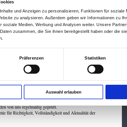
Cookies
nhalte und Anzeigen zu personalisieren, Funktionen für soziale
gen
Website zu analysieren. Außerdem geben wir Informationen zu I
zu privaten Zwecken genutzt werden.
rbreitung, das Kopieren sowie das Vervielfältigen von
r soziale Medien, Werbung und Analysen weiter. Unsere Partner
nserem schriftlichen Einverständnis zulässig.
 Daten zusammen, die Sie ihnen bereitgestellt haben oder die s
n.
um nicht ausgeschlossen.
Präferenzen
Statistiken
erhalb unseres Angebots übernehmen wir keine Haftung.
n sind lediglich Wegweiser, um dem Besucher ein
ifern. Sollte eine der Seiten, auf die gelinkt wird,
e aufweisen, wird um Mitteilung ersucht; in einem
öscht.
Auswahl erlauben
den von uns regelmäßig geprüft.
 für Richtigkeit, Vollständigkeit und Aktualität der