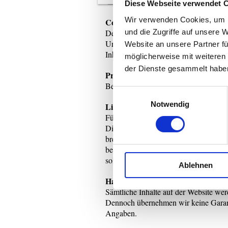
Diese Webseite verwendet 
Wir verwenden Cookies, um I
Copyright und Nutzungsbedingun
und die Zugriffe auf unsere 
Der Inhalt unserer Website darf nur 
Urheberrchte sind zu beachten. Die Ve
Website an unsere Partner fü
Inhalten unserer Website ist nur mit u
möglicherweise mit weiteren
der Dienste gesammelt habe
Preise
Bei Preisen sind Änderungen und Irrt
Einwilligungsauswahl
Notwendig
Links
Für die Inhalte verlinkter Seiten auß
Die externen Links auf unseren Seite
breites Spektrum an Informationen zu le
bedenkliche oder rechtswidrige Inhalt
solchen Falle wird der Link sofort gel
Ablehnen
Haftung
Sämtliche Inhalte auf der Website wer
Dennoch übernehmen wir keine Garantie
Angaben.